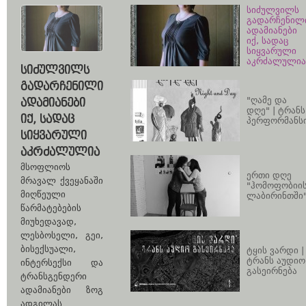
სიძულვილს
გადარჩენილ
ადამიანები
იქ, სადაც
სიყვარული
აკრძალულია
ᲡᲘᲫᲣᲚᲕᲘᲚᲡ
ᲒᲐᲓᲐᲠᲩᲔᲜᲘᲚᲘ
"ღამე და
ᲐᲓᲐᲛᲘᲐᲜᲔᲑᲘ
დღე" | ტრანს
ᲘᲥ, ᲡᲐᲓᲐᲪ
პერფორმანს
ᲡᲘᲧᲕᲐᲠᲣᲚᲘ
ᲐᲙᲠᲫᲐᲚᲣᲚᲘᲐ
მსოფლიოს
ერთი დღე
მრავალ ქვეყანაში
"ჰომოფობიი
მიღწეული
ლაბირინთში
წარმატებების
მიუხედავად,
ლესბოსელი, გეი,
ბისექსუალი,
ტყის ვარდი |
ტრანს აუდიო
ინტერსექსი და
გასეირნება
ტრანსგენდერი
ადამიანები ზოგ
ადგილას