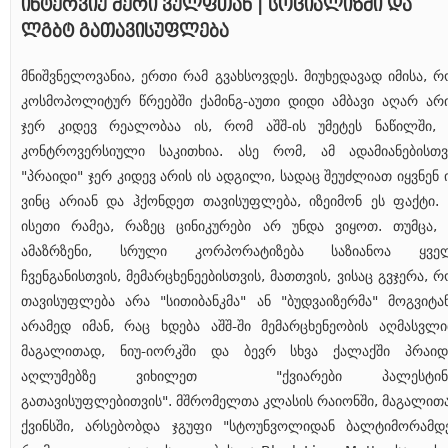
ინტერვიუ შერი ვულფთან | სოციალიზმი და
ლგბტ გათავისუფლება
მნიშვნელოვანია, ერთი რამ გვახსოვდეს. მიუხედავად იმისა, რ
კოსმოპოლიტურ წრეებში ქამინგ-აუთი დიდი ამბავი აღარ არი
ჯერ კიდევ რეალობაა ის, რომ აშშ-ის უმეტეს ნაწილში, 
კონტროვერსიული საკითხია. ასე რომ, ამ ადამიანებისთვ
"პრაიდი" ჯერ კიდევ არის ის ადგილი, სადაც შეუძლიათ იყვნენ ი
ვინც არიან და ჰქონდეთ თავისუფლება, იზეიმონ ეს ფაქტი. 
ისეთი რამეა, რაზეც ცინიკურები არ უნდა ვიყოთ. თუმცა, 
ამაზრზენი, სრული კორპორატიზება საზიანოა ყვე
ჩვენგანისთვის, მემარცხენეებისთვის, მათთვის, ვისაც გვჯერა, რ
თავისუფლება არა "სითიბანკმა" ან "ბუდვაიზერმა" მოგვიტან
არამედ იმან, რაც ხდება აშშ-ში მემარცხენეობის აღმასვლი
მაგალითად, ნიუ-იორკში და ბევრ სხვა ქალაქში პრაიდ
აღლუმებზე ვიხილეთ "ქვიარები პალესტინ
გათავისუფლებითვის". მშრომელთა კლასის რაიონში, მაგალით
ქვინსში, არსებობდა ჯგუფი "სტოუნვოლიდან ბალტიმორამდე