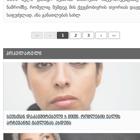
ნაშრომზე, რომელიც შემდეგ მის ქვეცნობიერის თეორიას დაე
საფუძვლად. ანა განათლებას სახლ
‹‹
‹
1
2
3
›
››
ᲞᲝᲞᲣᲚᲐᲠᲣᲚᲘ
სექსთან დაკავშირებული 5 მითი, რომლებიც ქალის
არჩევანზე გავლენას ახდენს