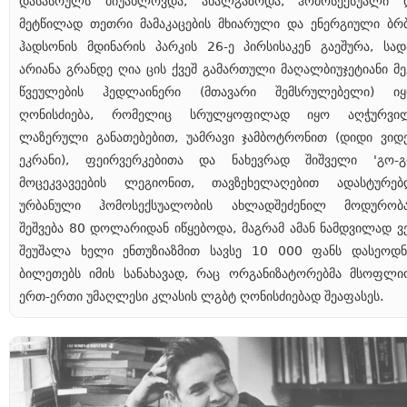
დასასრულს მიუახლოვდა, ახალგაზრდა, ჰომოსექსუალი 
მეტწილად თეთრი მამაკაცების მხიარული და ენერგიული ბრ
ჰადსონის მდინარის პარკის 26-ე პირსისაკენ გაეშურა, სად
არიანა გრანდე ღია ცის ქვეშ გამართული მაღალბიუჯეტიანი მე
წვეულების ჰედლაინერი (მთავარი შემსრულებელი) იყ
ღონისძიება, რომელიც სრულყოფილად იყო აღჭურვი
ლაზერული განათებებით, უამრავი ჯამბოტრონით (დიდი ვიდ
ეკრანი), ფეირვერკებითა და ნახევრად შიშველი 'გო-გ
მოცეკვავეების ლეგიონით, თავზეხელაღებით ადასტურებ
ურბანული ჰომოსექსუალობის ახლადშეძენილ მოდურობა
შეშვება 80 დოლარიდან იწყებოდა, მაგრამ ამან ნამდვილად ვ
შეუშალა ხელი ენთუზიაზმით სავსე 10 000 ფანს დასეოდნ
ბილეთებს იმის სანახავად, რაც ორგანიზატორებმა მსოფლი
ერთ-ერთი უმაღლესი კლასის ლგბტ ღონისძიებად შეაფასეს.