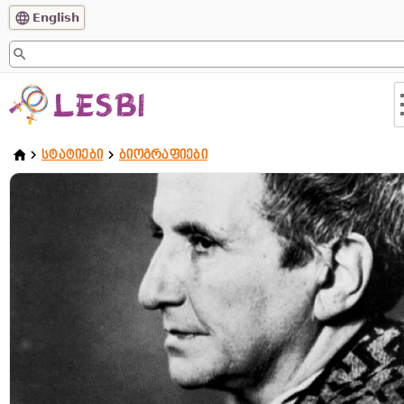
English
ᲡᲢᲐᲢᲘᲔᲑᲘ
ᲑᲘᲝᲒᲠᲐᲤᲘᲔᲑᲘ