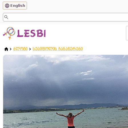
English
ᲑᲚᲝᲒᲘ
ᲡᲥᲐᲘᲤᲝᲚᲘᲡ ᲩᲐᲜᲐᲬᲔᲠᲔᲑᲘ