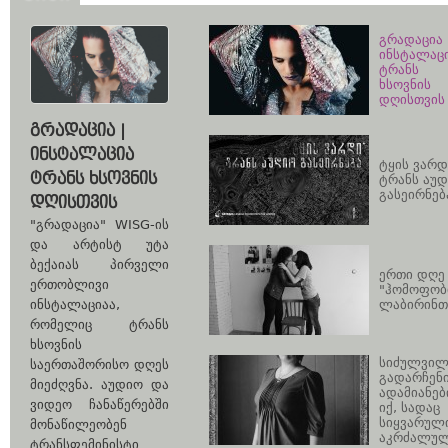
გრადაცია 
ინსტალაც
ტრანს
ხსოვნის
დღისთვის
ᲒᲠᲐᲓᲐᲪᲘᲐ |
ᲘᲜᲡᲢᲐᲚᲐᲪᲘᲐ
ტყის ვარდ
ᲢᲠᲐᲜᲡ ᲮᲡᲝᲕᲜᲘᲡ
ტრანს აუ
გასეირნებ
ᲓᲦᲘᲡᲗᲕᲘᲡ
"გრადაცია" WISG-ის
და არტისტ უტა
ბექაიას პირველი
ერთი დღე
ერთობლივი
"ჰომოფობ
ლაბირინთ
ინსტალაციაა,
რომელიც ტრანს
ხსოვნის
სიძულვილ
საერთაშორისო დღეს
გადარჩენ
მიეძღვნა. აუდიო და
ადამიანებ
ვიდეო ჩანაწერებში
იქ, სადაც
სიყვარულ
მონაწილეობენ
აკრძალუ
ტრანსფემინისტი