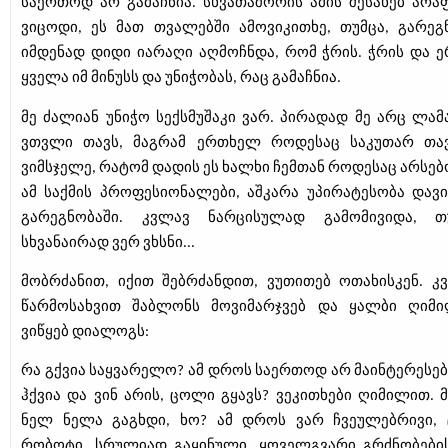
საერთოდ არ გამაჩნია. სხვათაშორის ამის შესახებ არა
ვიცოდი, ეს მათ თვალებში ამოვიკითხე, თუმცა, გარეგ
იმდენად დიდი იარაღი აღმოჩნდა, რომ ჭრის. ჭრის და ე
ყველა იმ მინუსს და უნიჭობას, რაც გამაჩნია.
მე ძალიან უნიჭო სექსმუშაკი ვარ. პირადად მე არც ლამ
ვთვლი თავს, მაგრამ ერთხელ როდესაც საკუთარ თა
ვიმსჯელე, რატომ დადის ეს ხალხი ჩემთან როდესაც არსებ
ამ საქმის პროფესიონალები, აშკარა უპირატესობა დავი
გარეგნობაში. კვლავ ნარცისულად გამომივიდა, თ
სხვანაირად ვერ ვხსნი...
მობრძანით, იქით შებრძანდით, ვუთითებ ოთახისკენ. კ
წარმოსახვით შაბლონს მოვიმარჯვებ და ყალბი ღიმ
ვიწყებ დიალოგს:
რა გქვია საყვარელო? ამ
დროს საერთოდ არ მაინტერესებ
ჰქვია და ვინ არის, ცოლი გყავს? ვეკითხები ღიმილით. 
ნელ ნელა გაგხდი, ხო? ამ დროს ვარ ჩვეულებრივი, 
რობოტი, სრულიად გაყინული, ყოველგვარი გრძნობები