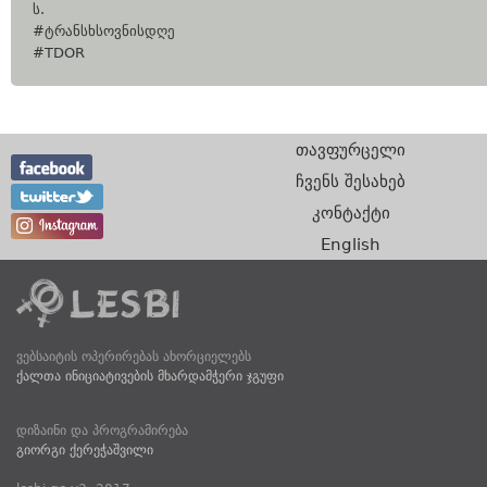
ს.
#ტრანსხსოვნისდღე
#TDOR
თავფურცელი
ჩვენს შესახებ
კონტაქტი
English
ვებსაიტის ოპერირებას ახორციელებს
ქალთა ინიციატივების მხარდამჭერი ჯგუფი
დიზაინი და პროგრამირება
გიორგი ქერეჭაშვილი