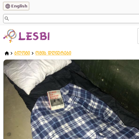
English
ᲑᲚᲝᲒᲘ
ᲝᲛᲘᲡ ᲓᲦᲘᲣᲠᲔᲑᲘ