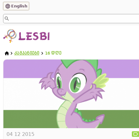
English
ᲙᲐᲛᲞᲐᲜᲘᲔᲑᲘ
16 ᲓᲦᲔ
04 12 2015