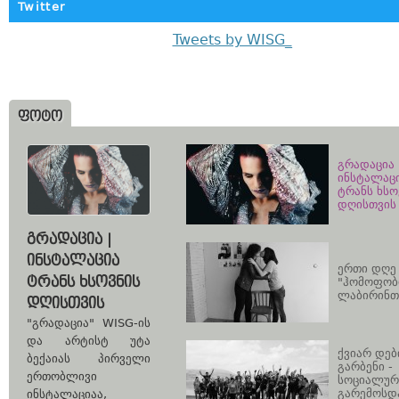
Twitter
Tweets by WISG_
ᲤᲝᲢᲝ
გრადაცია 
ინსტალაც
ტრანს ხსო
დღისთვის
ᲒᲠᲐᲓᲐᲪᲘᲐ |
ᲘᲜᲡᲢᲐᲚᲐᲪᲘᲐ
ერთი დღე
ᲢᲠᲐᲜᲡ ᲮᲡᲝᲕᲜᲘᲡ
"ჰომოფობ
ლაბირინთ
ᲓᲦᲘᲡᲗᲕᲘᲡ
"გრადაცია" WISG-ის
და არტისტ უტა
ქვიარ დებ
ბექაიას პირველი
გარბენი -
ერთობლივი
სოციალურ
გარემოსდ
ინსტალაციაა,