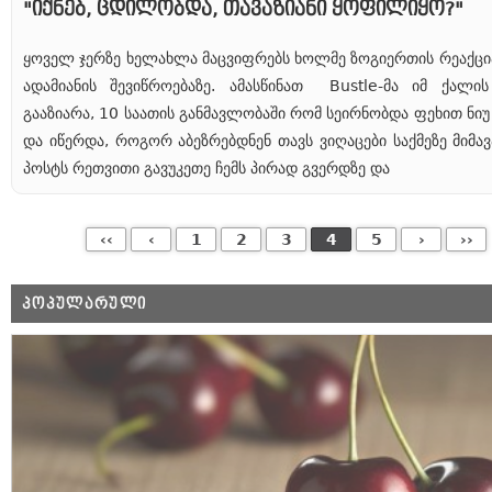
"იქნებ, ცდილობდა, თავაზიანი ყოფილიყო?"
ყოველ ჯერზე ხელახლა მაცვიფრებს ხოლმე ზოგიერთის რეაქცია
ადამიანის შევიწროებაზე. ამასწინათ Bustle-მა იმ ქალი
გააზიარა, 10 საათის განმავლობაში რომ სეირნობდა ფეხით ნიუ
და იწერდა, როგორ აბეზრებდნენ თავს ვიღაცები საქმეზე მიმავ
პოსტს რეთვითი გავუკეთე ჩემს პირად გვერდზე და
‹‹
‹
1
2
3
4
5
›
››
ᲞᲝᲞᲣᲚᲐᲠᲣᲚᲘ