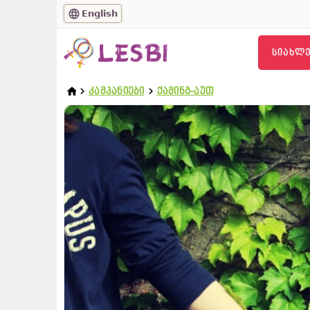
English
ᲡᲘᲐᲮᲚᲔ
ᲙᲐᲛᲞᲐᲜᲘᲔᲑᲘ
ᲥᲐᲛᲘᲜᲒ-ᲐᲣᲗ