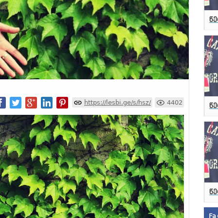
წე
https://lesbi.ge/s/hsz/
4402
წე
წე
Fa