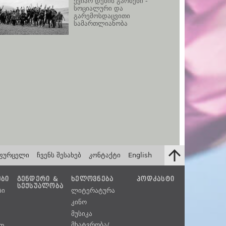
ქვიარ დების გარბენი -
სოციალური და
გარემოსდაცვითი
სამართლიანობა
ფურცელი
ჩვენს შესახებ
კონტაქტი
English
ᲔᲑᲘ
ᲒᲔᲜᲓᲔᲠᲘ &
ᲮᲔᲚᲝᲕᲜᲔᲑᲐ
ᲞᲝᲓᲙᲐᲡᲢᲘ
ᲡᲔᲥᲡᲣᲐᲚᲝᲑᲐ
ბი
ლიტერატურა
კინო
მუსიკა
მხატვრობა/
უთ