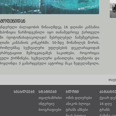
ᲒᲐᲛᲝᲤᲔᲜᲘᲓᲐᲜ
გენდერული ძალადობის წინააღმდეგ 16 დღიანი კამპანია
ექსპოზიცია წარმოდგენილი იყო თანამედროვე ქართველი
ში (ფოტო/ნახატი/კოლაჟი) შესრულებულ ნამუშევრებით,
ანი კამპანიის კონკურსში. 50-მდე მონაწილეს შორის,
 რომლებმაც სექსუალური უფლებების დეკლარაციიდან
რპრეტაციით შემოგვთავაზეს საკითხები, როგორიცაა
ეული ქორწინება, სექსუალური განათლება, იდენტობა და
ამოვლინდა 3 გამარჯვებული ავტორიც: მაკა ზედელაშვილი,
თავ
ᲡᲘᲐᲮᲚᲔᲔᲑᲘ
ᲡᲢᲐᲢᲘᲔᲑᲘ
ᲑᲚᲝᲒᲘ
ᲙᲐᲛᲞᲐᲜᲘ
თვალსაზრისი
ომის დღიურები
ქვიარ დე
ინტერვიუ
ანიკოს ბლოგი
16 დღე
ბიოგრაფიები
ტრანს ამბები
ტრანს
ნიას ბლოგი
ქამინგ-ა