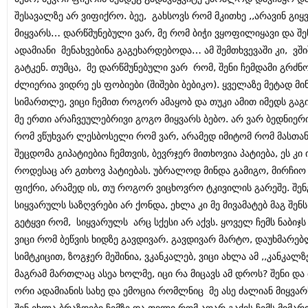
შესავალზე არ ვიფიქრო. ბეე, გახსოვს რომ მკითხე ,,არავინ გიყ
მიყვარს… დარწმუნებული ვარ, მე რომ ბიჭი ვყოფილიყავი და შე
ადამიანი მენახვებინა გაგეხარდებოდა… ამ შემთხვევაში კი, ვ
გატკენ. თუმცა, მე დარწმუნებული ვარ რომ, შენი ჩემდამი გრძნო
ძლიერია ვიდრე ეს ფობიები (შიშები ბებიკო). ყველაზე მეტად მი
სიმართლე, ვიცი ჩემით როგორ ამაყობ და თუკი ამით იმედს გაგი
მე ერთი არაჩვეულებრივი გოგო მიყვარს ბებო. არ ვარ ბედნიერი
რომ ვწუხვარ ლესბოსელი რომ ვარ, არამედ იმიტომ რომ მასთან
შეცდომა გიპატიებია ჩემთვის, ბევრჯერ მითხოვია პატიება, ეს კი 
როდესაც არ გთხოვ პატიებას. უბრალოდ მინდა გამიგო, მირჩიო 
ფიქრი, არამედ ის, თუ როგორ ვიცხოვრო ტკივილის გარეშე. შენ
სიყვარულს საზღვრები არ ქონდა, ეხლა კი მე მივამატებ მაგ შენ
გეტყვი რომ, სიყვარულს არც სქესი არ აქვს. ყოველ ჩემს ნაბიჯ
ვიცი რომ ბეწვის ხიდზე გავდივარ. გავდივარ მარტო, დაუხმარ
სიმტკიცით, ზოგჯერ მეშინია, ვკანკალებ, ვიცი ახლა ამ ,,კანკალზ
მაგრამ მართლაც ასეა ხოლმე, იცი რა მიცავს ამ დროს? შენი და
ორი ადამიანის სახე და ემოცია რომლნიც მე ასე ძალიან მიყვ