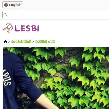
English
ᲙᲐᲛᲞᲐᲜᲘᲔᲑᲘ
ᲥᲐᲛᲘᲜᲒ-ᲐᲣᲗ