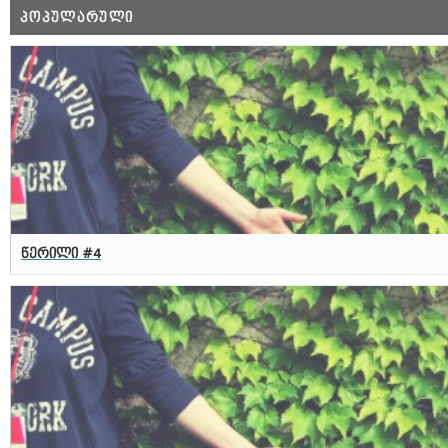
ᲞᲝᲞᲣᲚᲐᲠᲣᲚᲘ
წერილი #4