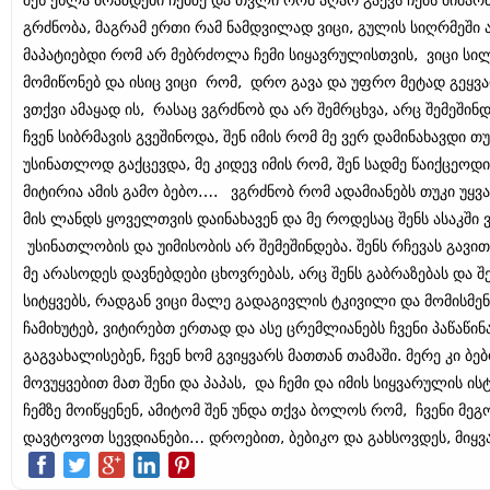
შენ ეხლა ბრაზდები ჩემზე და თვლი რომ აღარ გაქვს ჩემს მიმარ
გრძნობა, მაგრამ ერთი რამ ნამდვილად ვიცი, გულის სიღრმეში
მაპატიებდი რომ არ მებრძოლა ჩემი სიყავრულისთვის, ვიცი სი
მომიწონებ და ისიც ვიცი რომ, დრო გავა და უფრო მეტად გეყვა
ვთქვი ამაყად ის, რასაც ვგრძნობ და არ შემრცხვა, არც შემეშინ
ჩვენ სიბრმავის გვეშინოდა, შენ იმის რომ მე ვერ დამინახავდი თუ
უსინათლოდ გაქცევდა, მე კიდევ იმის რომ, შენ სადმე წაიქცეოდ
მიტირია ამის გამო ბებო…. ვგრძნობ რომ ადამიანებს თუკი უყვა
მის ლანდს ყოველთვის დაინახავენ და მე როდესაც შენს ასაკში ვ
უსინათლობის და უიმისობის არ შემეშინდება. შენს რჩევას გავი
მე არასოდეს დავნებდები ცხოვრებას, არც შენს გაბრაზებას და შ
სიტყვებს, რადგან ვიცი მალე გადაგივლის ტკივილი და მომისმენ,
ჩამიხუტებ, ვიტირებთ ერთად და ასე ცრემლიანებს ჩვენი პაწაწინ
გაგვახალისებენ, ჩვენ ხომ გვიყვარს მათთან თამაში. მერე კი ბ
მოვუყვებით მათ შენი და პაპას, და ჩემი და იმის სიყვარულის ის
ჩემზე მოიწყენენ, ამიტომ შენ უნდა თქვა ბოლოს რომ, ჩვენი მეგ
დავტოვოთ სევდიანები… დროებით, ბებიკო და გახსოვდეს, მი