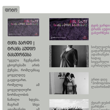
ᲤᲝᲢᲝ
ტყის ვარდი 
ტრანს აუდ
გასეირნება
ᲢᲧᲘᲡ ᲕᲐᲠᲓᲘ |
სიძულვილს
ᲢᲠᲐᲜᲡ ᲐᲣᲓᲘᲝ
გადარჩენი
ᲒᲐᲡᲔᲘᲠᲜᲔᲑᲐ
ადამიანები 
სადაც
"ყველა ჩვენგანის
სიყვარული
ცხოვრებაში არის
აკრძალულ
ქუჩები, რომლებსაც
ყოველდღე
ერთი დღე
გავდივართ,
"ჰომოფობი
რომელიც ამ
ლაბირინთშ
ყოველდღიური
ნორმალობის
ნაწილი ხდება,
ქვიარ დები
მაგრამ სხვა
გარბენი -
ადამიანები ამ