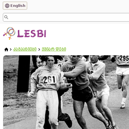
English
ᲙᲐᲛᲞᲐᲜᲘᲔᲑᲘ
ᲥᲕᲘᲐᲠ ᲓᲔᲑᲘ