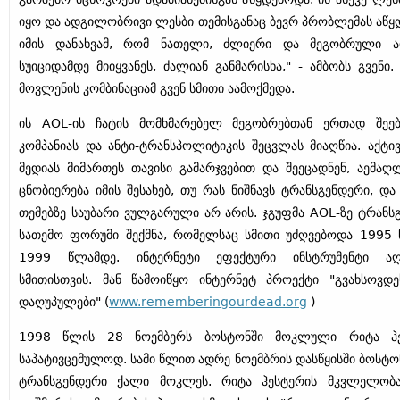
იყო და ადგილობრივი ლესბი თემისგანაც ბევრ პრობლემას აწყ
იმის დანახვამ, რომ ნათელი, ძლიერი და მეგობრული ად
სუიციდამდე მიიყვანეს, ძალიან განმარისხა," - ამბობს გვენი.
მოვლენის კომბინაციამ გვენ სმითი აამოქმედა.
ის AOL-ის ჩატის მომხმარებელ მეგობრებთან ერთად შეე
კომპანიას და ანტი-ტრანსპოლიტიკის შეცვლას მიაღწია. აქტივ
მედიას მიმართეს თავისი გამარჯვებით და შეეცადნენ, აემაღ
ცნობიერება იმის შესახებ, თუ რას ნიშნავს ტრანსგენდერი, და
თემებზე საუბარი ვულგარული არ არის. ჯგუფმა AOL-ზე ტრანს
სათემო ფორუმი შექმნა, რომელსაც სმითი უძღვებოდა 1995
1999 წლამდე. ინტერნეტი ეფექტური ინსტრუმენტი აღ
სმითისთვის. მან წამოიწყო ინტერნეტ პროექტი "გვახსოვდე
დაღუპულები" (
www.rememberingourdead.org
)
1998 წლის 28 ნოემბერს ბოსტონში მოკლული რიტა ჰე
საპატივცემულოდ. სამი წლით ადრე ნოემბრის დასწყისში ბოსტონ
ტრანსგენდერი ქალი მოკლეს. რიტა ჰესტერის მკვლელობა