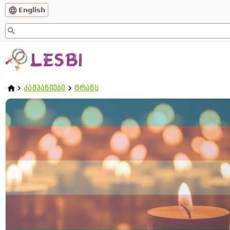
English
ᲙᲐᲛᲞᲐᲜᲘᲔᲑᲘ
ᲢᲠᲐᲜᲡ