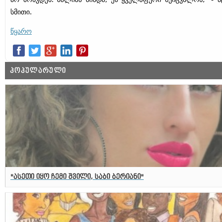
სმითი.
წყარო
ᲞᲝᲞᲣᲚᲐᲠᲣᲚᲘ
"ასეთი იყო ჩემი შვილი, საბი ბერიანი"