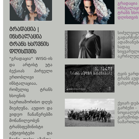
გრადაცია 
ინსტალაც
ტრანს ხსო
დღისთვის
ᲒᲠᲐᲓᲐᲪᲘᲐ |
სიძულვილ
ᲘᲜᲡᲢᲐᲚᲐᲪᲘᲐ
გადარჩენ
ადამიანები
ᲢᲠᲐᲜᲡ ᲮᲡᲝᲕᲜᲘᲡ
სადაც
ᲓᲦᲘᲡᲗᲕᲘᲡ
სიყვარულ
აკრძალუ
"გრადაცია" WISG-ის
და არტისტ უტა
ბექაიას პირველი
ტყის ვარდ
ერთობლივი
ტრანს აუ
გასეირნებ
ინსტალაციაა,
რომელიც ტრანს
ხსოვნის
საერთაშორისო დღეს
ქვიარ დებ
გარბენი -
მიეძღვნა. აუდიო და
სოციალურ
ვიდეო ჩანაწერებში
გარემოსდ
მონაწილეობენ
სამართლი
ტრანსფემინისტი
აქტივისტები და