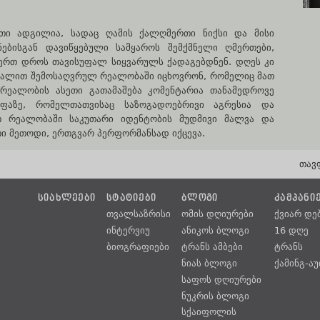
თი ადგილია, სადაც ღამის ქალღმერთი ნიქსი და მისი
ებისგან დავიწყებული სამყაროს შემქმნელი ღმერთები,
ერთ დროს თავისუფალ სიყვარულს ქადაგებდნენ. დღეს კი
რალით შემოსაღვრულ რეალობაში იცხოვრონ, რომელიც მათ
რეალობის ასეთი გათამაშება კომენტარია თანამედროვე
ოფაზე, რომელთათვისაც საზოგადოებრივი აგრესია და
 რეალობაში საკუთარი იდენტობის მუდმივი მალვა და
ი მეთოდი, ერთგვარ პერფორმანსად იქცევა.
თავ
ᲡᲘᲐᲮᲚᲔᲔᲑᲘ
ᲡᲢᲐᲢᲘᲔᲑᲘ
ᲑᲚᲝᲒᲘ
ᲙᲐᲛᲞᲐᲜᲘ
თვალსაზრისი
ომის დღიურები
ქვიარ დე
ინტერვიუ
ანიკოს ბლოგი
16 დღე
ბიოგრაფიები
ტრანს ამბები
ტრანს
ნიას ბლოგი
ქამინგ-ა
საფოს დღიურები
ნუკრის ბლოგი
სქაიფოლის