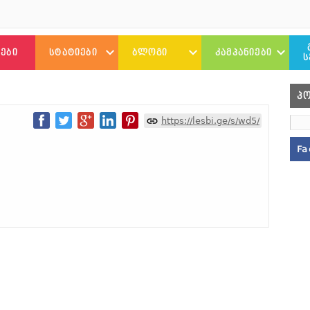
ᲔᲑᲘ
ᲡᲢᲐᲢᲘᲔᲑᲘ
ᲑᲚᲝᲒᲘ
ᲙᲐᲛᲞᲐᲜᲘᲔᲑᲘ
Ს
ᲗᲕᲐᲚᲡᲐᲖᲠᲘᲡᲘ
ᲝᲛᲘᲡ ᲓᲦᲘᲣᲠᲔᲑᲘ
ᲥᲕᲘᲐᲠ ᲓᲔᲑᲘ
Პ
ᲘᲜᲢᲔᲠᲕᲘᲣ
ᲐᲜᲘᲙᲝᲡ ᲑᲚᲝᲒᲘ
16 ᲓᲦᲔ
https://lesbi.ge/s/wd5/
ᲑᲘᲝᲒᲠᲐᲤᲘᲔᲑᲘ
ᲢᲠᲐᲜᲡ ᲐᲛᲑᲔᲑᲘ
ᲢᲠᲐᲜᲡ
Fa
ᲜᲘᲐᲡ ᲑᲚᲝᲒᲘ
ᲥᲐᲛᲘᲜᲒ-ᲐᲣᲗ
ᲡᲐᲤᲝᲡ ᲓᲦᲘᲣᲠᲔᲑᲘ
ᲜᲣᲙᲠᲘᲡ ᲑᲚᲝᲒᲘ
ᲡᲥᲐᲘᲤᲝᲚᲘᲡ ᲩᲐᲜᲐᲬᲔᲠᲔᲑᲘ
ᲡᲐᲜᲓᲠᲝᲡ ᲑᲚᲝᲒᲘ