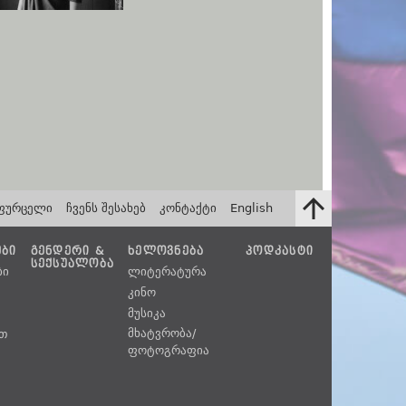
ფურცელი
ჩვენს შესახებ
კონტაქტი
English
ᲔᲑᲘ
ᲒᲔᲜᲓᲔᲠᲘ &
ᲮᲔᲚᲝᲕᲜᲔᲑᲐ
ᲞᲝᲓᲙᲐᲡᲢᲘ
ᲡᲔᲥᲡᲣᲐᲚᲝᲑᲐ
ბი
ლიტერატურა
კინო
მუსიკა
მხატვრობა/
უთ
ფოტოგრაფია