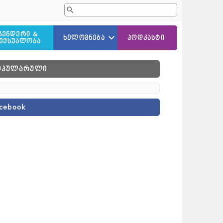
ᲒᲔᲜᲓᲔᲠᲘ &
ᲮᲔᲚᲝᲕᲜᲔᲑᲐ
ᲞᲝᲓᲙᲐᲡᲢᲘ
ᲔᲥᲡᲣᲐᲚᲝᲑᲐ
ᲚᲘᲢᲔᲠᲐᲢᲣᲠᲐ
ᲝᲞᲣᲚᲐᲠᲣᲚᲘ
ᲙᲘᲜᲝ
ᲛᲣᲡᲘᲙᲐ
cebook
ᲛᲮᲐᲢᲕᲠᲝᲑᲐ/ᲤᲝᲢᲝᲒᲠᲐᲤᲘᲐ