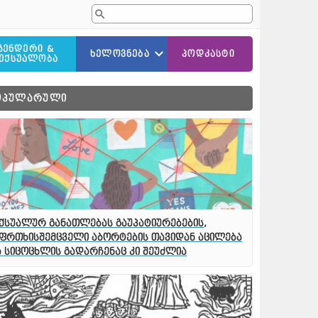
ᲒᲔᲜᲓᲔᲠᲘ &
ᲮᲔᲚᲝᲕᲜᲔᲑᲐ
ᲞᲝᲓᲙᲐᲡᲢᲘ
ᲔᲥᲡᲣᲐᲚᲝᲑᲐ
ᲚᲘᲢᲔᲠᲐᲢᲣᲠᲐ
ᲝᲞᲣᲚᲐᲠᲣᲚᲘ
ᲙᲘᲜᲝ
ᲛᲣᲡᲘᲙᲐ
ᲛᲮᲐᲢᲕᲠᲝᲑᲐ/ᲤᲝᲢᲝᲒᲠᲐᲤᲘᲐ
ქსუალურ განათლებას გაუპატიურებების,
ფრთხისშემცველი აბორტების თავიდან აცილება
 სიცოცხლის გადარჩენაც კი შეუძლია