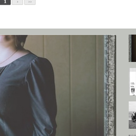
1
›
››