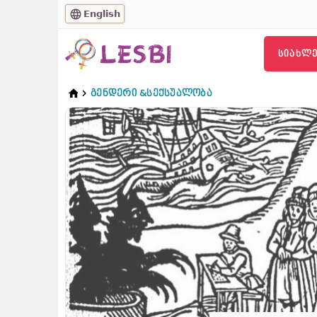
English
ᲡᲘᲐᲮᲚᲔ
ᲒᲔᲜᲓᲔᲠᲘ &ᲡᲔᲥᲡᲣᲐᲚᲝᲑᲐ