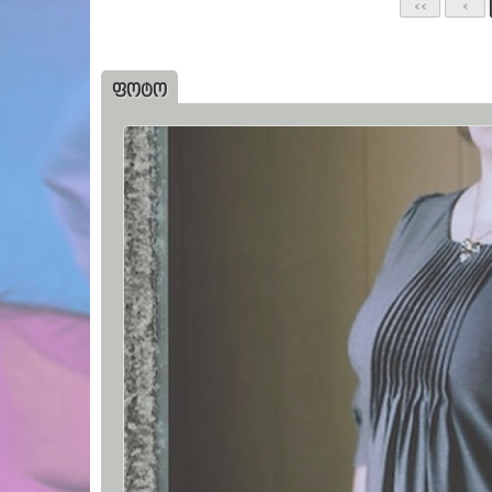
‹‹
‹
ᲤᲝᲢᲝ