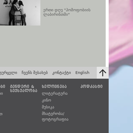
ერთი დღე "ჰომოფობიის
ლაბირინთში"
ფურცელი
ჩვენს შესახებ
კონტაქტი
English
ᲔᲑᲘ
ᲒᲔᲜᲓᲔᲠᲘ &
ᲮᲔᲚᲝᲕᲜᲔᲑᲐ
ᲞᲝᲓᲙᲐᲡᲢᲘ
ᲡᲔᲥᲡᲣᲐᲚᲝᲑᲐ
ბი
ლიტერატურა
კინო
მუსიკა
მხატვრობა/
უთ
ფოტოგრაფია