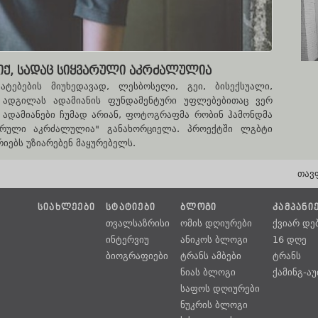
ᲘᲥ, ᲡᲐᲓᲐᲪ ᲡᲘᲧᲕᲐᲠᲣᲚᲘ ᲐᲙᲠᲫᲐᲚᲣᲚᲘᲐ
ტებების მიუხედავად, ლესბოსელი, გეი, ბისექსუალი,
 ადგილას ადამიანის ფუნდამენტური უფლებებითაც ვერ
თ ადამიანები ჩუმად არიან, ფოტოგრაფმა რობინ ჰამონდმა
არული აკრძალულია" განახორციელა. პროექტში ლგბტი
რიებს უზიარებენ მაყურებელს.
თავ
ᲡᲘᲐᲮᲚᲔᲔᲑᲘ
ᲡᲢᲐᲢᲘᲔᲑᲘ
ᲑᲚᲝᲒᲘ
ᲙᲐᲛᲞᲐᲜᲘ
თვალსაზრისი
ომის დღიურები
ქვიარ დე
ინტერვიუ
ანიკოს ბლოგი
16 დღე
ბიოგრაფიები
ტრანს ამბები
ტრანს
ნიას ბლოგი
ქამინგ-ა
საფოს დღიურები
ნუკრის ბლოგი