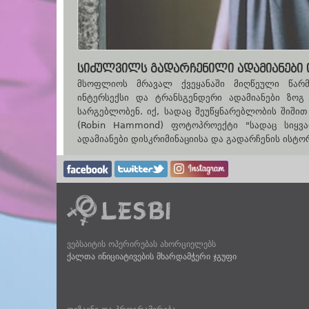
ᲡᲘᲫᲣᲚᲕᲘᲚᲡ ᲒᲐᲓᲐᲠᲩᲔᲜᲘᲚᲘ ᲐᲓᲐᲛᲘᲐᲜᲔᲑᲘ 
მსოფლიოს მრავალ ქვეყანაში მიღწეული წარმა
ინტერსექსი და ტრანსგენდერი ადამიანები ზოგ
სარგებლობენ. იქ, სადაც შეუწყნარებლობის შიში
(Robin Hammond) ფოტოპროექტი "სადაც სიყვ
ადამიანები დისკრიმინაციისა და გადარჩენის ისტო
ვებსაიტის ოპერირებას ახორციელებს
ქალთა ინიციატივების მხარდამჭერი ჯგუფი