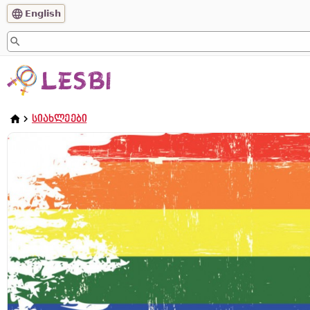
English
ᲡᲘᲐᲮᲚᲔᲔᲑᲘ