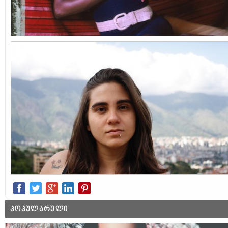
ᲞᲝᲞᲣᲚᲐᲠᲣᲚᲘ