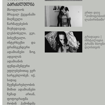
ᲐᲙᲠᲫᲐᲚᲣᲚᲘᲐ
მსოფლიოს
ერთი დღე
მრავალ ქვეყანაში
"ჰომოფობიი
მიღწეული
ლაბირინთში
წარმატებების
მიუხედავად,
ლესბოსელი, გეი,
გრადაცია |
ბისექსუალი,
ინსტალაცია
ინტერსექსი და
ტრანს ხსოვნ
დღისთვის
ტრანსგენდერი
ადამიანები ზოგ
ადგილას
ადამიანის
ფუნდამენტური
უფლებებითაც ვერ
სარგებლობენ. იქ,
სადაც
შეუწყნარებლობის
შიშით ადამიანები
ჩუმად არიან,
ფოტოგრაფმა
რობინ ჰამონდმა