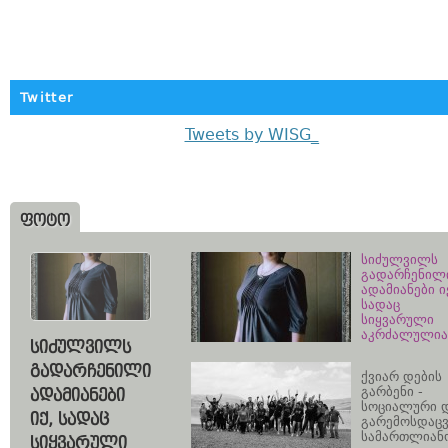
Twitter
Tweets by WISG_
ᲤᲝᲢᲝ
სიძულვილს
გადარჩენილ
ადამიანები ი
სადაც
სიყვარული
აკრძალულია
ᲡᲘᲫᲣᲚᲕᲘᲚᲡ
ᲒᲐᲓᲐᲠᲩᲔᲜᲘᲚᲘ
ქვიარ დების
გარბენი -
ᲐᲓᲐᲛᲘᲐᲜᲔᲑᲘ
სოციალური 
ᲘᲥ, ᲡᲐᲓᲐᲪ
გარემოსდაც
სამართლიან
ᲡᲘᲧᲕᲐᲠᲣᲚᲘ