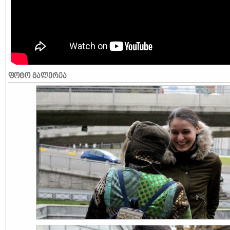
ᲤᲝᲢᲝ ᲒᲐᲚᲔᲠᲔᲐ