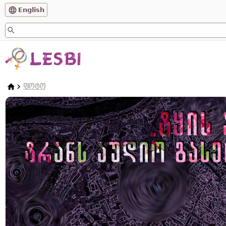
English
ᲤᲝᲢᲝ